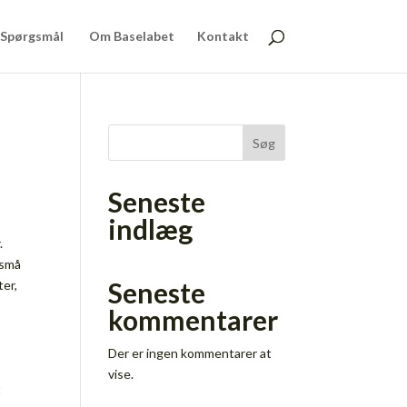
& Spørgsmål
Om Baselabet
Kontakt
Søg
Seneste
indlæg
.
 små
Seneste
ter,
kommentarer
Der er ingen kommentarer at
vise.
t