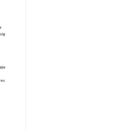
ø
sig
nøje
res