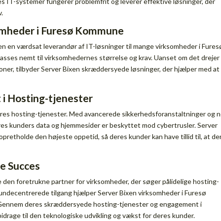
 IT-systemer fungerer problemfrit og leverer effektive løsninger, der
.
ksomheder i Furesø Kommune
 en værdsat leverandør af IT-løsninger til mange virksomheder i Fures
sses nemt til virksomhedernes størrelse og krav. Uanset om det drejer 
ioner, tilbyder Server Bixen skræddersyede løsninger, der hjælper med at
t i Hosting-tjenester
 deres hosting-tjenester. Med avancerede sikkerhedsforanstaltninger og 
res kunders data og hjemmesider er beskyttet mod cybertrusler. Server
opretholde den højeste oppetid, så deres kunder kan have tillid til, at de
ne Succes
re den foretrukne partner for virksomheder, der søger pålidelige hosting-
kundecentrerede tilgang hjælper Server Bixen virksomheder i Furesø
 Gennem deres skræddersyede hosting-tjenester og engagement i
idrage til den teknologiske udvikling og vækst for deres kunder.