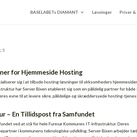
BASELABETs DIAMANT
Løsninger
Priser 
r
,
S
rtner for Hjemmeside Hosting
aliserer sig i at tilbyde hosting-løsninger til virksomheders hjemmesider
struktur har Server Bixen etableret sig som en pålidelig partner for både
res evne til at levere sikre, pålidelige og skræddersyede hosting-tjenes
r – En Tillidspost fra Samfundet
amfundet ved at stå for hele Furesø Kommunes IT-infrastruktur. Deres
glepartner i kommunens teknologiske udvikling. Server Bixen arbejder tæ