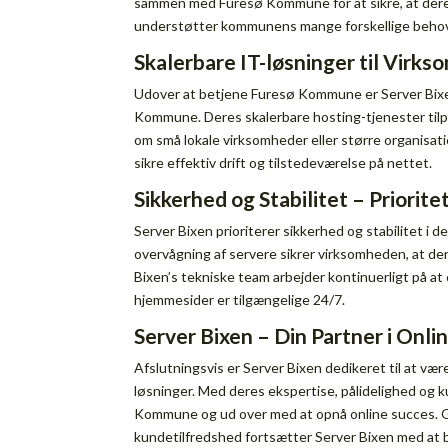
sammen med Furesø Kommune for at sikre, at deres
understøtter kommunens mange forskellige behov
Skalerbare IT-løsninger til Vir
Udover at betjene Furesø Kommune er Server Bixen
Kommune. Deres skalerbare hosting-tjenester tilpa
om små lokale virksomheder eller større organisat
sikre effektiv drift og tilstedeværelse på nettet.
Sikkerhed og Stabilitet – Priorite
Server Bixen prioriterer sikkerhed og stabilitet i
overvågning af servere sikrer virksomheden, at de
Bixen’s tekniske team arbejder kontinuerligt på at 
hjemmesider er tilgængelige 24/7.
Server Bixen – Din Partner i Onli
Afslutningsvis er Server Bixen dedikeret til at væ
løsninger. Med deres ekspertise, pålidelighed og 
Kommune og ud over med at opnå online succes.
kundetilfredshed fortsætter Server Bixen med at b