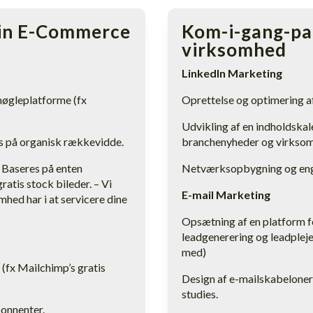
din E-Commerce
Kom-i-gang-pak
virksomhed
LinkedIn Marketing
 nøgleplatforme (fx
Oprettelse og optimering a
Udvikling af en indholdskale
s på organisk rækkevidde.
branchenyheder og virksom
 Baseres på enten
Netværksopbygning og eng
ratis stock bileder. – Vi
E-mail Marketing
hed har i at servicere dine
Opsætning af en platform f
leadgenerering og leadpleje 
med)
(fx Mailchimp’s gratis
Design af e-mailskabeloner
studies.
bonnenter.