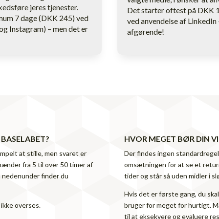
kedsføre jeres tjenester.
Det starter oftest på DKK 
nimum 7 dage (DKK 245) ved
ved anvendelse af LinkedIn 
g Instagram) – men det er
afgørende!
 BASELABET
?
HVOR MEGET BØR DIN V
pelt at stille, men svaret er
Der findes ingen standardregel, 
ænder fra 5 til over 50 timer af
omsætningen for at se et retur
n nedenunder finder du
tider og står så uden midler i sl
Hvis det er første gang, du skal
 ikke overses.
bruger for meget for hurtigt. M
til at eksekvere og evaluere re