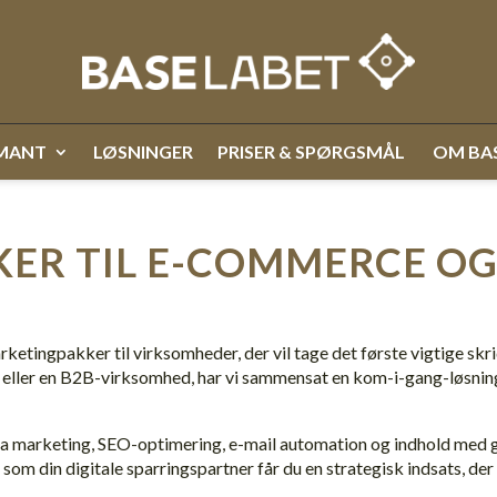
AMANT
LØSNINGER
PRISER & SPØRGSMÅL
OM BA
ER TIL E-COMMERCE OG
tingpakker til virksomheder, der vil tage det første vigtige skri
ller en B2B-virksomhed, har vi sammensat en kom-i-gang-løsning,
a marketing, SEO-optimering, e-mail automation og indhold med g
m din digitale sparringspartner får du en strategisk indsats, der e