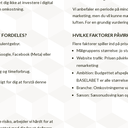
dig ikke at investere i digital
en omkostning.
Vi anbefaler en periode på mind
marketing, men du vil kunne mæ
luften. For en grundig vurderin
 FORDELES?
HVILKE FAKTORER PÅVIR
ulentgebyr.
Flere faktorer spiller ind på pri
Målgruppens størrelse: jo st
oogle, Facebook (Meta) eller
Website trafik: Prisen påvirk
remarketing
 og timeforbrug.
Ambition: Budgettet afspejl
BASELABET er alle størrels
igt for dig at forstå denne
Branche: Omkostningerne var
Sæson: Sæsonudsving kan ogs
isiko, arbejder vi hårdt for at
rettet med dig for at definere