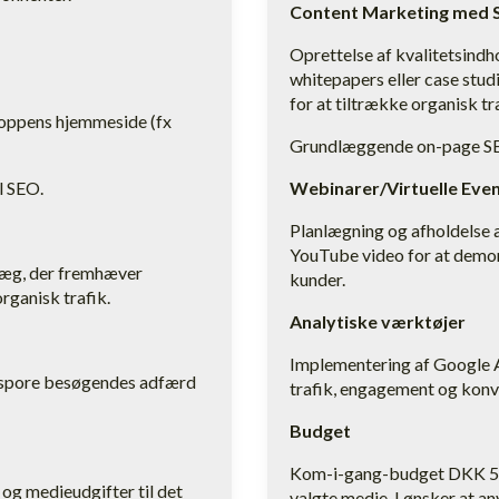
Content Marketing med 
Oprettelse af kvalitetsindh
whitepapers eller case stud
for at tiltrække organisk tr
ppens hjemmeside (fx
Grundlæggende on-page SEO
l SEO.
Webinarer/Virtuelle Eve
Planlægning og afholdelse af
YouTube video for at demon
dlæg, der fremhæver
kunder.
rganisk trafik.
Analytiske værktøjer
Implementering af Google An
t spore besøgendes adfærd
trafik, engagement og konv
Budget
Kom-i-gang-budget DKK 5.0
g medieudgifter til det
valgte medie, I ønsker at an