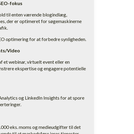
SEO-fokus
old til enten værende blogindlæg,
ies, der er optimeret for søgemaskinerne
afik.
 optimering for at forbedre synligheden.
nts/Video
 et webinar, virtuelt event eller en
strere ekspertise og engagere potentielle
alytics og LinkedIn Insights for at spore
erteringer.
00 eks. moms og medieudgifter til det
vende til at markedsføre jeres tjenester.