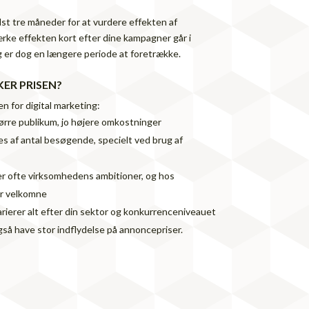
st tre måneder for at vurdere effekten af
rke effekten kort efter dine kampagner går i
g er dog en længere periode at foretrække.
KER PRISEN?
sen for digital marketing:
ørre publikum, jo højere omkostninger
es af antal besøgende, specielt ved brug af
er ofte virksomhedens ambitioner, og hos
er velkomne
ierer alt efter din sektor og konkurrenceniveauet
å have stor indflydelse på annoncepriser.