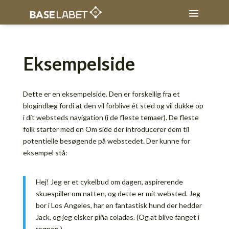
Eksempelside
Dette er en eksempelside. Den er forskellig fra et
blogindlæg fordi at den vil forblive ét sted og vil dukke op
i dit websteds navigation (i de fleste temaer). De fleste
folk starter med en Om side der introducerer dem til
potentielle besøgende på webstedet. Der kunne for
eksempel stå:
Hej! Jeg er et cykelbud om dagen, aspirerende
skuespiller om natten, og dette er mit websted. Jeg
bor i Los Angeles, har en fantastisk hund der hedder
Jack, og jeg elsker piña coladas. (Og at blive fanget i
regnen.)