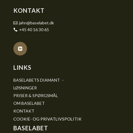
KONTAKT
jahn@baselabet.dk

+45 40 16 30 65

Icon List Item

LINKS
BASELABETS DIAMANT
3
LØSNINGER
PRISER & SPØRGSMÅL
OM BASELABET
KONTAKT
COOKIE- OG PRIVATLIVSPOLITIK
BASELABET